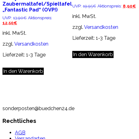
Zaubermaltafel/Spieltafel
Ursprünglicher
A
UVP:
19,95
€
Aktionspreis:
8,90
€
„Fantastic Pad“ (OVP!)
Preis
P
war:
is
inkl. MwSt.
Ursprünglicher
UVP:
13,90
€
Aktionspreis:
19,95€
8
Aktueller
Preis
12,50
€
zzgl.
Versandkosten
Preis
war:
ist:
13,90€
inkl. MwSt.
12,50€.
Lieferzeit:
1-3 Tage
zzgl.
Versandkosten
In den Warenkorb
Lieferzeit:
1-3 Tage
In den Warenkorb
sonderposten@buedchen24.de
Rechtliches
AGB
Versandarten