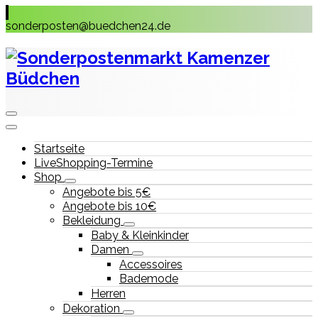
Skip
to
sonderposten@buedchen24.de
content
Startseite
LiveShopping-Termine
Shop
Angebote bis 5€
Angebote bis 10€
Bekleidung
Baby & Kleinkinder
Damen
Accessoires
Bademode
Herren
Dekoration