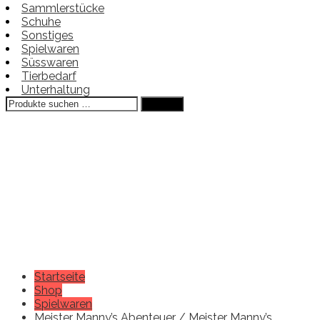
Sammlerstücke
Schuhe
Sonstiges
Spielwaren
Süsswaren
Tierbedarf
Unterhaltung
Suchen
Suchen
nach:
Startseite
Shop
Spielwaren
Meister Manny’s Abenteuer / Meister Manny’s