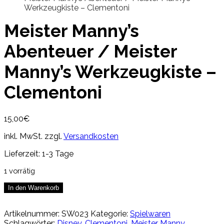
Werkzeugkiste – Clementoni
Meister Manny’s
Abenteuer / Meister
Manny’s Werkzeugkiste –
Clementoni
15,00
€
inkl. MwSt.
zzgl.
Versandkosten
Lieferzeit:
1-3 Tage
1 vorrätig
Meister
In den Warenkorb
Manny's
Abenteuer
Artikelnummer:
SW023
Kategorie:
Spielwaren
/
Schlagwörter:
Disney
,
Clementoni
,
Meister Manny
,