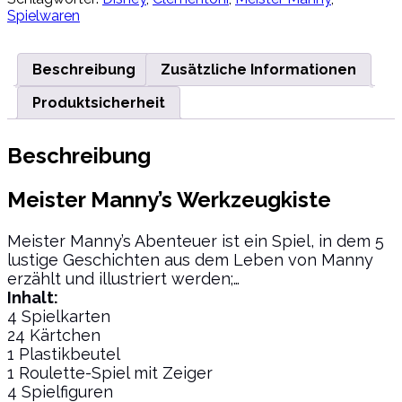
Meister
Spielwaren
Manny's
Werkzeugkiste
-
Clementoni
Beschreibung
Zusätzliche Informationen
Menge
Produktsicherheit
Beschreibung
Meister Manny’s Werkzeugkiste
Meister Manny’s Abenteuer ist ein Spiel, in dem 5
lustige Geschichten aus dem Leben von Manny
erzählt und illustriert werden;…
Inhalt:
4 Spielkarten
24 Kärtchen
1 Plastikbeutel
1 Roulette-Spiel mit Zeiger
4 Spielfiguren