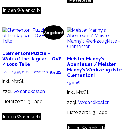
Weiterlesen
In den Warenkorb
Angebot!
Clementoni Puzzle –
Walk of the Jaguar – OVP
Meister Manny’s
/ 1000 Teile
Abenteuer / Meister
Manny’s Werkzeugkiste –
Ursprünglicher
Aktueller
UVP:
19,99
€
Aktionspreis:
9,50
€
Clementoni
Preis
Preis
war:
ist:
inkl. MwSt.
15,00
€
19,99€
9,50€.
zzgl.
Versandkosten
inkl. MwSt.
Lieferzeit:
1-3 Tage
zzgl.
Versandkosten
Lieferzeit:
1-3 Tage
In den Warenkorb
In den Warenkorb