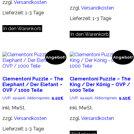
19,99€
9
zzgl.
Versandkosten
zzgl.
Versandkosten
Lieferzeit:
1-3 Tage
Lieferzeit:
1-3 Tage
In den Warenkorb
In den Warenkorb
Angebot!
Angebot!
Clementoni Puzzle – The
Clementoni Puzzle – The
Elephant / Der Elefant –
King / Der König – OVP /
OVP / 1000 Teile
1000 Teile
Ursprünglicher
Aktueller
Ursprünglicher
Ak
UVP:
19,99
€
Aktionspreis:
9,50
€
UVP:
19,99
€
Aktionspreis:
9,50
€
Preis
Preis
Preis
Pr
war:
ist:
war:
ist
inkl. MwSt.
inkl. MwSt.
19,99€
9,50€.
19,99€
9
zzgl.
Versandkosten
zzgl.
Versandkosten
Lieferzeit:
1-3 Tage