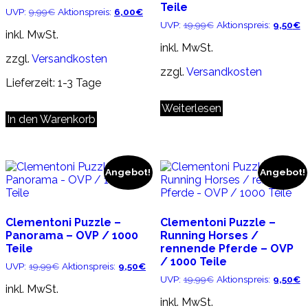
Teile
Ursprünglicher
Aktueller
UVP:
9,99
€
Aktionspreis:
6,00
€
Preis
Preis
Ursprünglicher
Ak
UVP:
19,99
€
Aktionspreis:
9,50
€
war:
ist:
inkl. MwSt.
Preis
Pr
9,99€
6,00€.
war:
ist
inkl. MwSt.
19,99€
9
zzgl.
Versandkosten
zzgl.
Versandkosten
Lieferzeit:
1-3 Tage
Weiterlesen
In den Warenkorb
Angebot!
Angebot!
Clementoni Puzzle –
Clementoni Puzzle –
Panorama – OVP / 1000
Running Horses /
Teile
rennende Pferde – OVP
/ 1000 Teile
Ursprünglicher
Aktueller
UVP:
19,99
€
Aktionspreis:
9,50
€
Preis
Preis
Ursprünglicher
Ak
UVP:
19,99
€
Aktionspreis:
9,50
€
war:
ist:
inkl. MwSt.
Preis
Pr
19,99€
9,50€.
war:
ist
inkl. MwSt.