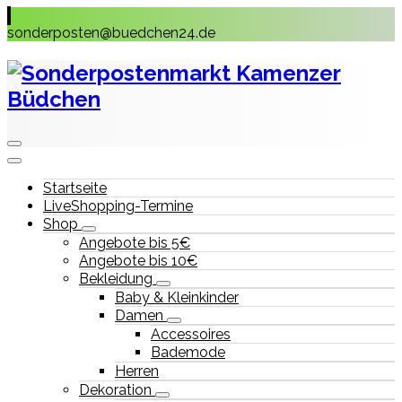
Skip
to
sonderposten@buedchen24.de
content
Startseite
LiveShopping-Termine
Shop
Angebote bis 5€
Angebote bis 10€
Bekleidung
Baby & Kleinkinder
Damen
Accessoires
Bademode
Herren
Dekoration