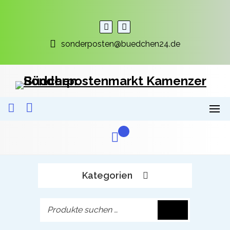
Skip
to
content
sonderposten@buedchen24.de
Kategorien
S
u