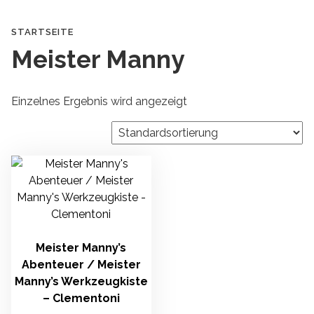
c
h
STARTSEITE
e
Meister Manny
n
n
a
Einzelnes Ergebnis wird angezeigt
c
h
:
Meister Manny’s
Abenteuer / Meister
Manny’s Werkzeugkiste
– Clementoni