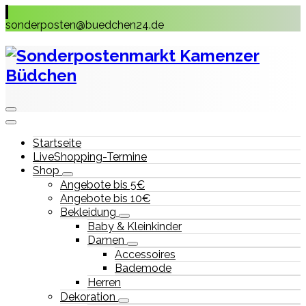
Skip
to
sonderposten@buedchen24.de
content
Startseite
LiveShopping-Termine
Shop
Angebote bis 5€
Angebote bis 10€
Bekleidung
Baby & Kleinkinder
Damen
Accessoires
Bademode
Herren
Dekoration