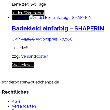
Lieferzeit:
1-3 Tage
In den Warenkorb
Angebot!
Badekleid einfarbig – SHAPERIN
Ursprünglicher
Aktueller
UVP:
43,00
€
Aktionspreis:
30,00
€
Preis
Preis
inkl. MwSt.
war:
ist:
43,00€
30,00€.
zzgl.
Versandkosten
Weiterlesen
sonderposten@buedchen24.de
Rechtliches
AGB
Versandarten