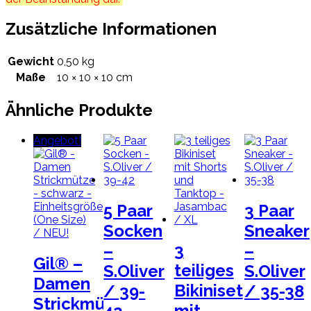
Zusätzliche Informationen
Gewicht
0,50 kg
Maße
10 × 10 × 10 cm
Ähnliche Produkte
Angebot!
5 Paar
3 Paar
Socken
Sneaker
3
–
–
Gil® –
teiliges
S.Oliver
S.Oliver
Damen
Bikiniset
/ 39-
/ 35-38
Strickmütze
mit