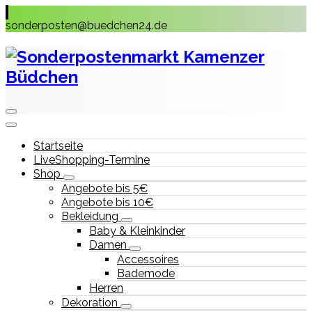
Skip
to
sonderposten@buedchen24.de
content
Startseite
LiveShopping-Termine
Shop
Angebote bis 5€
Angebote bis 10€
Bekleidung
Baby & Kleinkinder
Damen
Accessoires
Bademode
Herren
Dekoration