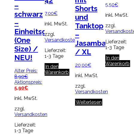
42
–
5,50
€
Shorts
schwarz
7,00
€
inkl. MwSt.
und
–
inkl. MwSt.
Tanktop
zzgl.
Einheitsgröße
Versandkost
–
zzgl.
(One
Versandkosten
Lieferzeit:
Jasambac
1-3 Tage
Size) /
Lieferzeit:
/ XL
1-3 Tage
NEU!
In den
Warenkorb
20,00
€
In den
Alter Preis:
Warenkorb
inkl. MwSt.
Ursprünglicher
8,90
€
Preis
Aktionspreis:
zzgl.
war:
Aktueller
5,90
€
Versandkosten
8,90€
Preis
inkl. MwSt.
ist:
Weiterlesen
5,90€.
zzgl.
Versandkosten
Lieferzeit:
1-3 Tage