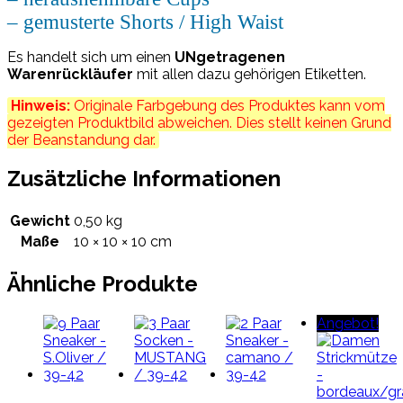
– gemusterte Shorts / High Waist
Es handelt sich um einen
UNgetragenen
Warenrückläufer
mit allen dazu gehörigen Etiketten.
Hinweis:
Originale Farbgebung des Produktes kann vom
gezeigten Produktbild abweichen. Dies stellt keinen Grund
der Beanstandung dar.
Zusätzliche Informationen
Gewicht
0,50 kg
Maße
10 × 10 × 10 cm
Ähnliche Produkte
Angebot!