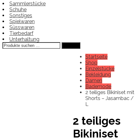
Sammlerstücke
Schuhe
Sonstiges
Spielwaren
Süsswaren
Tierbedarf
Unterhaltung
Suchen
Suchen
nach:
Startseite
Shop
Einzelstücke
Bekleidung
Damen
Bademode
2 teiliges Bikiniset mit
Shorts – Jasambac /
L
2 teiliges
Bikiniset