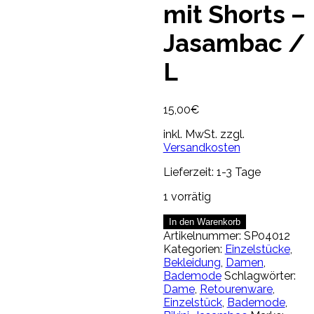
mit Shorts –
Jasambac /
L
15,00
€
inkl. MwSt.
zzgl.
Versandkosten
Lieferzeit:
1-3 Tage
1 vorrätig
2
In den Warenkorb
teiliges
Artikelnummer:
SP04012
Bikiniset
Kategorien:
Einzelstücke
,
mit
Bekleidung
,
Damen
,
Shorts
Bademode
Schlagwörter:
-
Dame
,
Retourenware
,
Jasambac
Einzelstück
,
Bademode
,
/