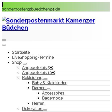
Skip
to
sonderposten@buedchen24.de
content
Startseite
LiveShopping-Termine
Shop
Angebote bis 5€
Angebote bis 10€
Bekleidung
Baby & Kleinkinder
Damen
Accessoires
Bademode
Herren
Dekoration