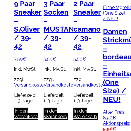
9 Paar
3 Paar
2 Paar
Sneaker
Socken
Sneaker
–
–
–
S.Oliver
MUSTANG
camano
Damen
/ 39-
/ 39-
/ 39-
Strickm
42
42
42
–
bordea
7,50
€
5,50
€
5,50
€
–
inkl. MwSt.
inkl. MwSt.
inkl. MwSt.
Einheit
zzgl.
zzgl.
zzgl.
(One
Versandkosten
Versandkosten
Versandkosten
Size) /
Lieferzeit:
Lieferzeit:
Lieferzeit:
NEU!
1-3 Tage
1-3 Tage
1-3 Tage
In den
In den
In den
Alter Preis:
Warenkorb
Warenkorb
Warenkorb
Ursprü
8,90
€
Preis
Aktionspreis:
war:
Aktuell
5,90
€