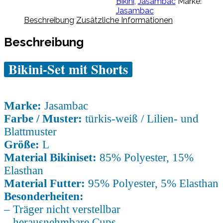
Bikini
,
Jasambac
Marke:
L
Jasambac
Menge
Beschreibung
Zusätzliche Informationen
Beschreibung
Bikini-Set mit Shorts
Marke:
Jasambac
Farbe / Muster:
türkis-weiß / Lilien- und
Blattmuster
Größe:
L
Material Bikiniset:
85% Polyester, 15%
Elasthan
Material Futter:
95% Polyester, 5% Elasthan
Besonderheiten:
– Träger nicht verstellbar
– herausnehmbare Cups