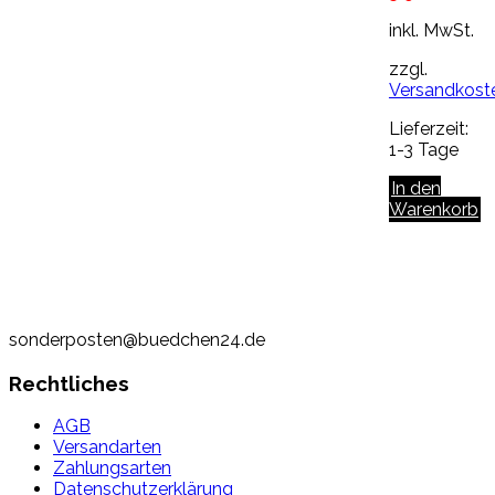
8,90€
Preis
inkl. MwSt.
ist:
5,90€.
zzgl.
Versandkost
Lieferzeit:
1-3 Tage
In den
Warenkorb
sonderposten@buedchen24.de
Rechtliches
AGB
Versandarten
Zahlungsarten
Datenschutzerklärung