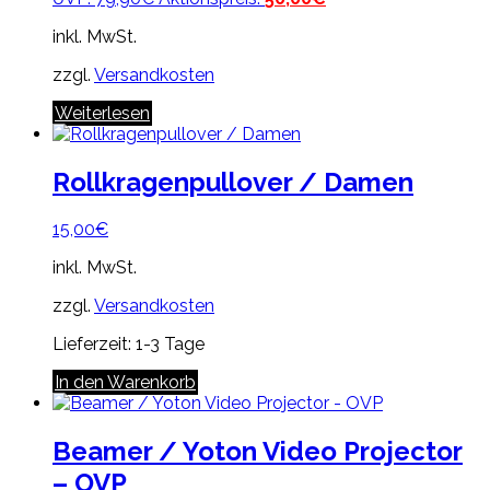
Preis
Preis
inkl. MwSt.
war:
ist:
79,90€
50,00€.
zzgl.
Versandkosten
Weiterlesen
Rollkragenpullover / Damen
15,00
€
inkl. MwSt.
zzgl.
Versandkosten
Lieferzeit:
1-3 Tage
In den Warenkorb
Beamer / Yoton Video Projector
– OVP