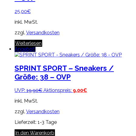
25,00
€
inkl. MwSt.
zzgl.
Versandkosten
Weiterlesen
Angebot!
SPRINT SPORT – Sneakers /
Größe: 38 – OVP
Ursprünglicher
Aktueller
UVP:
19,90
€
Aktionspreis:
9,00
€
Preis
Preis
inkl. MwSt.
war:
ist:
19,90€
9,00€.
zzgl.
Versandkosten
Lieferzeit:
1-3 Tage
In den Warenkorb