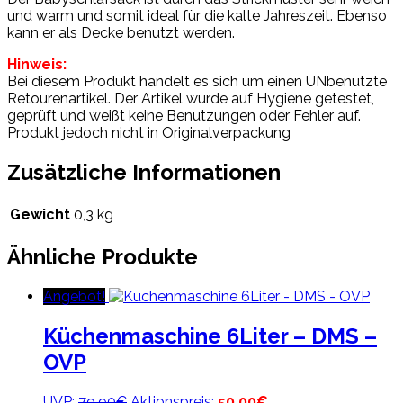
und warm und somit ideal für die kalte Jahreszeit. Ebenso
kann er als Decke benutzt werden.
Hinweis:
Bei diesem Produkt handelt es sich um einen UNbenutzte
Retourenartikel. Der Artikel wurde auf Hygiene getestet,
geprüft und weißt keine Benutzungen oder Fehler auf.
Produkt jedoch nicht in Originalverpackung
Zusätzliche Informationen
Gewicht
0,3 kg
Ähnliche Produkte
Angebot!
Küchenmaschine 6Liter – DMS –
OVP
Ursprünglicher
Aktueller
UVP:
79,90
€
Aktionspreis:
50,00
€