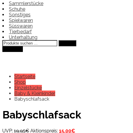
Sammlerstücke
Schuhe
Sonstiges
Spielwaren
Süsswaren
Tierbedarf
Unterhaltung
Suchen
Suchen
nach:
Angebot!
Startseite
Shop
Einzelstücke
Baby & Kleinkinder
Babyschlafsack
Babyschlafsack
Ursprünglicher
Aktueller
UVP:
19,95
€
Aktionspreis:
15,00
€