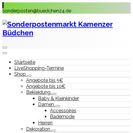
Skip
to
sonderposten@buedchen24.de
content
Startseite
LiveShopping-Termine
Shop
Angebote bis 5€
Angebote bis 10€
Bekleidung
Baby & Kleinkinder
Damen
Accessoires
Bademode
Herren
Dekoration