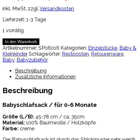
Preis
Preis
inkl. MwSt.
zzgl.
Versandkosten
war:
ist:
19,95€
15,00€.
Lieferzeit:
1-3 Tage
1 vorrätig
Babyschlafsack
In den Warenkorb
Menge
Artikelnummer:
SP06016
Kategorien:
Einzelstücke
,
Baby &
Kleinkinder
Schlagwörter:
Restposten
,
Retourenware
,
Baby
,
Babyzubehör
Beschreibung
Zusätzliche Informationen
Beschreibung
Babyschlafsack / für 0-6 Monate
Größe (L/B):
45-78 cm / ca. 35cm
Material:
100% Baumwolle / Holzköpfe
Farbe:
creme
Der Babyschlafsack ist durch das Strickmuster sehr weich