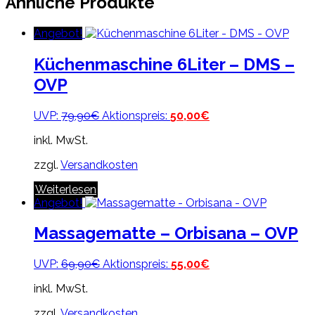
Ähnliche Produkte
Angebot!
Küchenmaschine 6Liter – DMS –
OVP
Ursprünglicher
Aktueller
UVP:
79,90
€
Aktionspreis:
50,00
€
Preis
Preis
inkl. MwSt.
war:
ist:
79,90€
50,00€.
zzgl.
Versandkosten
Weiterlesen
Angebot!
Massagematte – Orbisana – OVP
Ursprünglicher
Aktueller
UVP:
69,90
€
Aktionspreis:
55,00
€
Preis
Preis
inkl. MwSt.
war:
ist:
69,90€
55,00€.
zzgl.
Versandkosten