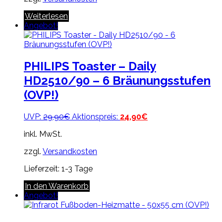
Weiterlesen
Angebot!
PHILIPS Toaster – Daily
HD2510/90 – 6 Bräunungsstufen
(OVP!)
Ursprünglicher
Aktueller
UVP:
29,90
€
Aktionspreis:
24,90
€
Preis
Preis
inkl. MwSt.
war:
ist:
29,90€
24,90€.
zzgl.
Versandkosten
Lieferzeit:
1-3 Tage
In den Warenkorb
Angebot!