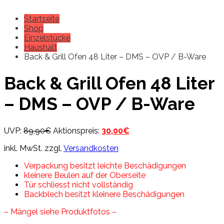
Startseite
Shop
Einzelstücke
Haushalt
Back & Grill Ofen 48 Liter – DMS – OVP / B-Ware
Back & Grill Ofen 48 Liter
– DMS – OVP / B-Ware
Ursprünglicher
Aktueller
UVP:
89,90
€
Aktionspreis:
30,00
€
Preis
Preis
inkl. MwSt.
zzgl.
Versandkosten
war:
ist:
89,90€
30,00€.
Verpackung besitzt leichte Beschädigungen
kleinere Beulen auf der Oberseite
Tür schliesst nicht vollständig
Backblech besitzt kleinere Beschädigungen
– Mängel siehe Produktfotos –