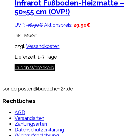
Infrarot Fußboden-Heizmatte –
50×55 cm (OVP!)
Ursprünglicher
Aktueller
UVP:
36,90
€
Aktionspreis:
29,90
€
Preis
Preis
inkl. MwSt.
war:
ist:
36,90€
29,90€.
zzgl.
Versandkosten
Lieferzeit:
1-3 Tage
In den Warenkorb
sonderposten@buedchen24.de
Rechtliches
AGB
Versandarten
Zahlungsarten
Datenschutzerklärung
Widerrufsbelehrung