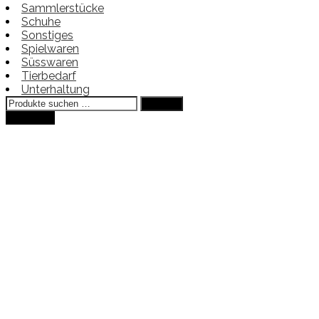
Sammlerstücke
Schuhe
Sonstiges
Spielwaren
Süsswaren
Tierbedarf
Unterhaltung
Suchen
Suchen
nach:
Angebot!