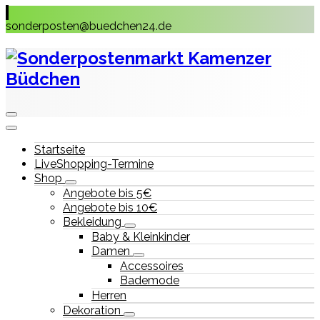
Skip
to
sonderposten@buedchen24.de
content
Startseite
LiveShopping-Termine
Shop
Angebote bis 5€
Angebote bis 10€
Bekleidung
Baby & Kleinkinder
Damen
Accessoires
Bademode
Herren
Dekoration