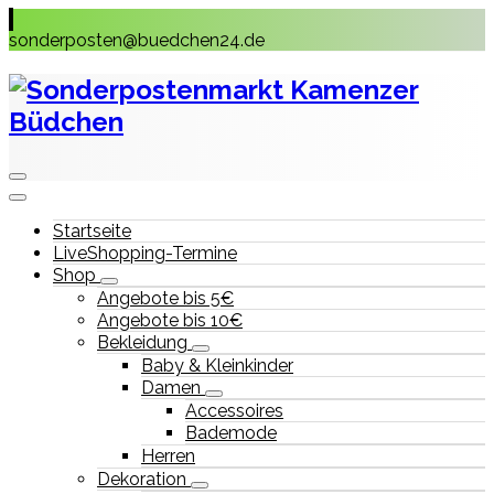
Skip
to
sonderposten@buedchen24.de
content
Startseite
LiveShopping-Termine
Shop
Angebote bis 5€
Angebote bis 10€
Bekleidung
Baby & Kleinkinder
Damen
Accessoires
Bademode
Herren
Dekoration