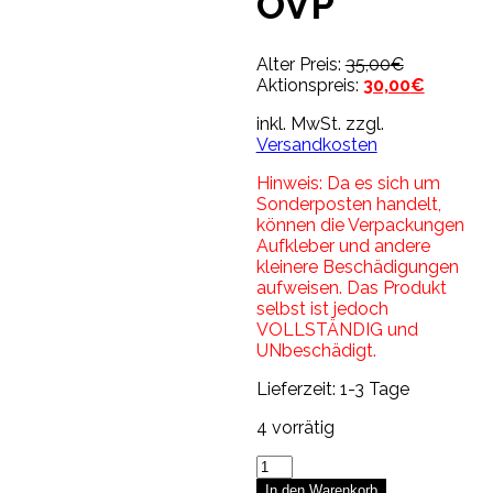
OVP
Ursprüngli
Alter Preis:
35,00
€
Preis
Aktuelle
Aktionspreis:
30,00
€
war:
Preis
inkl. MwSt.
zzgl.
35,00€
ist:
Versandkosten
30,00€.
Hinweis: Da es sich um
Sonderposten handelt,
können die Verpackungen
Aufkleber und andere
kleinere Beschädigungen
aufweisen. Das Produkt
selbst ist jedoch
VOLLSTÄNDIG und
UNbeschädigt.
Lieferzeit:
1-3 Tage
4 vorrätig
Supermarkt-
Kasse
In den Warenkorb