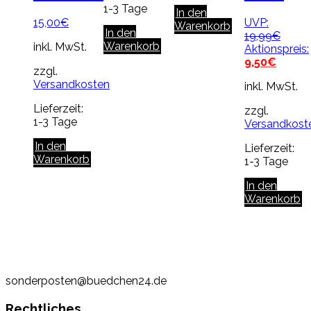
1-3 Tage
In den
15,00
€
UVP:
Warenkorb
In den
Urspr
19,99
€
Warenkorb
inkl. MwSt.
Preis
Aktionspreis:
Aktuell
war:
9,50
€
zzgl.
Preis
19,99
Versandkosten
inkl. MwSt.
ist:
9,50€.
Lieferzeit:
zzgl.
1-3 Tage
Versandkost
In den
Lieferzeit:
Warenkorb
1-3 Tage
In den
Warenkorb
sonderposten@buedchen24.de
Rechtliches