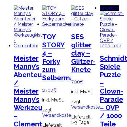
Angebot!
TOY
SES
STORY
glitter
4 –
clay –
Meister
Schmidt
Forky
Glitzer-
Manny’s
Spiele
zum
Knete
Abenteuer
Puzzle
Selbermachen
/
–
7,00
€
Meister
Clown-
15,00
€
inkl. MwSt.
Manny’s
Parade
inkl. MwSt.
zzgl.
Werkzeugkiste
– OVP
Versandkosten
zzgl.
–
/ 1000
Versandkosten
Lieferzeit:
1-3 Tage
Clementoni
Teile
Lieferzeit: