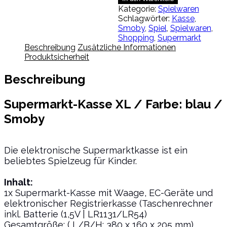
XL
Kategorie:
Spielwaren
/
Schlagwörter:
Kasse
,
Smoby
Smoby
,
Spiel
,
Spielwaren
,
/
Shopping
,
Supermarkt
OVP
Beschreibung
Zusätzliche Informationen
Menge
Produktsicherheit
Beschreibung
Supermarkt-Kasse XL / Farbe: blau /
Smoby
Die elektronische Supermarktkasse ist ein
beliebtes Spielzeug für Kinder.
Inhalt:
1x Supermarkt-Kasse mit Waage, EC-Geräte und
elektronischer Registrierkasse (Taschenrechner
inkl. Batterie (1,5V | LR1131/LR54)
Gesamtgröße: ( L/B/H: 380 x 160 x 205 mm)