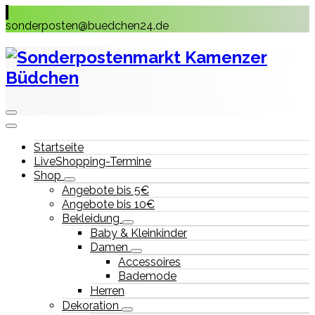
Skip
to
sonderposten@buedchen24.de
content
Startseite
LiveShopping-Termine
Shop
Angebote bis 5€
Angebote bis 10€
Bekleidung
Baby & Kleinkinder
Damen
Accessoires
Bademode
Herren
Dekoration