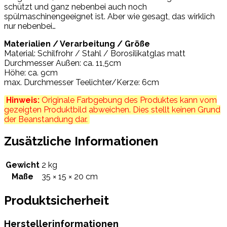
schützt und ganz nebenbei auch noch
spülmaschinengeeignet ist. Aber wie gesagt, das wirklich
nur nebenbei…
Materialien / Verarbeitung / Größe
Material: Schilfrohr / Stahl / Borosilikatglas matt
Durchmesser Außen: ca. 11,5cm
Höhe: ca. 9cm
max. Durchmesser Teelichter/Kerze: 6cm
Hinweis:
Originale Farbgebung des Produktes kann vom
gezeigten Produktbild abweichen. Dies stellt keinen Grund
der Beanstandung dar.
Zusätzliche Informationen
Gewicht
2 kg
Maße
35 × 15 × 20 cm
Produktsicherheit
Herstellerinformationen