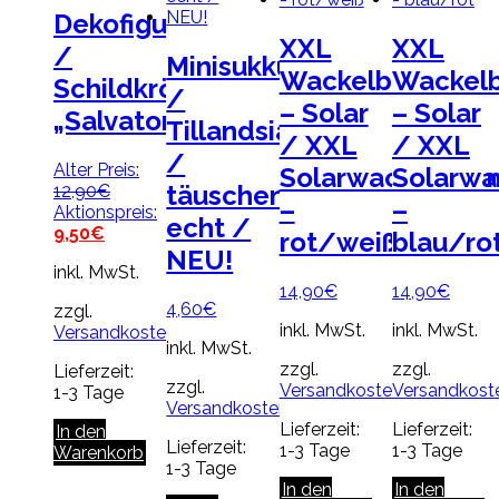
Dekofigur
XXL
XXL
/
Minisukkulente
Wackelblume
Wackel
Schildkröte
/
– Solar
– Solar
„Salvatore“
Tillandsia
/ XXL
/ XXL
/
Alter Preis:
Solarwackelblu
Solarwa
Ursprünglicher
täuschend
12,90
€
–
–
Preis
Aktionspreis:
echt /
Aktueller
war:
9,50
€
rot/weiß
blau/ro
Preis
12,90€
NEU!
inkl. MwSt.
ist:
14,90
€
14,90
€
9,50€.
4,60
€
zzgl.
inkl. MwSt.
inkl. MwSt.
Versandkosten
inkl. MwSt.
zzgl.
zzgl.
Lieferzeit:
zzgl.
Versandkosten
Versandkost
1-3 Tage
Versandkosten
Lieferzeit:
Lieferzeit:
In den
Lieferzeit:
1-3 Tage
1-3 Tage
Warenkorb
1-3 Tage
In den
In den