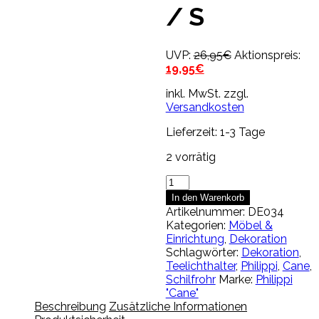
/ S
Ursprünglicher
UVP:
26,95
€
Aktionspreis:
Aktueller
Preis
19,95
€
Preis
war:
inkl. MwSt.
zzgl.
ist:
26,95€
Versandkosten
19,95€.
Lieferzeit:
1-3 Tage
2 vorrätig
Philippi
"Cane"
In den Warenkorb
Teelichthalter
Artikelnummer:
DE034
/
Kategorien:
Möbel &
S
Einrichtung
,
Dekoration
Menge
Schlagwörter:
Dekoration
,
Teelichthalter
,
Philippi
,
Cane
,
Schilfrohr
Marke:
Philippi
"Cane"
Beschreibung
Zusätzliche Informationen