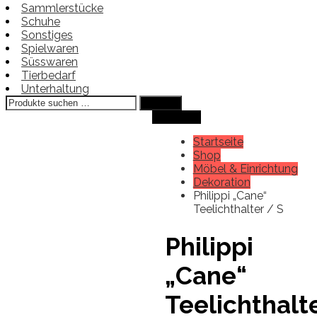
Sammlerstücke
Schuhe
Sonstiges
Spielwaren
Süsswaren
Tierbedarf
Unterhaltung
Suchen
Suchen
nach:
Angebot!
Startseite
Shop
Möbel & Einrichtung
Dekoration
Philippi „Cane“
Teelichthalter / S
Philippi
„Cane“
Teelichthalt