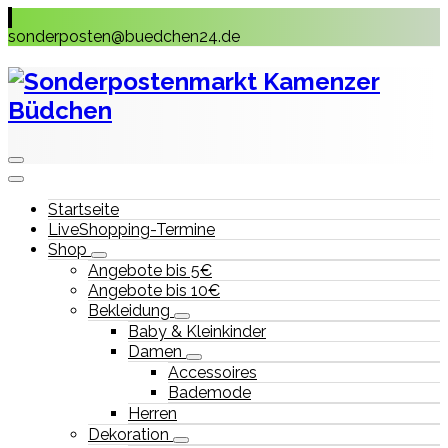
Skip
to
sonderposten@buedchen24.de
content
Startseite
LiveShopping-Termine
Shop
Angebote bis 5€
Angebote bis 10€
Bekleidung
Baby & Kleinkinder
Damen
Accessoires
Bademode
Herren
Dekoration