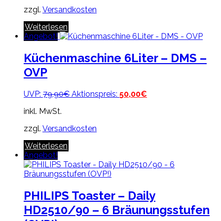
zzgl.
Versandkosten
Weiterlesen
Angebot!
Küchenmaschine 6Liter – DMS –
OVP
Ursprünglicher
Aktueller
UVP:
79,90
€
Aktionspreis:
50,00
€
Preis
Preis
inkl. MwSt.
war:
ist:
79,90€
50,00€.
zzgl.
Versandkosten
Weiterlesen
Angebot!
PHILIPS Toaster – Daily
HD2510/90 – 6 Bräunungsstufen