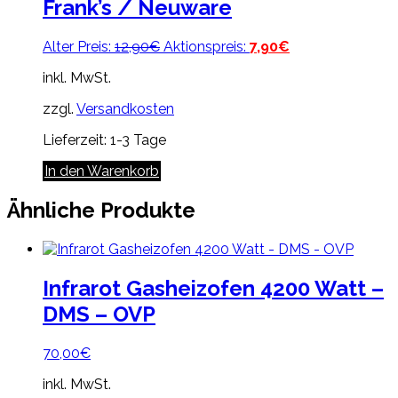
Frank’s / Neuware
Ursprünglicher
Aktueller
Alter Preis:
12,90
€
Aktionspreis:
7,90
€
Preis
Preis
inkl. MwSt.
war:
ist:
12,90€
7,90€.
zzgl.
Versandkosten
Lieferzeit:
1-3 Tage
In den Warenkorb
Ähnliche Produkte
Infrarot Gasheizofen 4200 Watt –
DMS – OVP
70,00
€
inkl. MwSt.