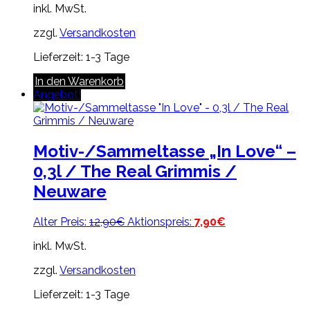
inkl. MwSt.
war:
ist:
12,90€
7,90€.
zzgl.
Versandkosten
Lieferzeit:
1-3 Tage
In den Warenkorb
Angebot!
Motiv-/Sammeltasse „In Love“ –
0,3l / The Real Grimmis /
Neuware
Ursprünglicher
Aktueller
Alter Preis:
12,90
€
Aktionspreis:
7,90
€
Preis
Preis
inkl. MwSt.
war:
ist:
12,90€
7,90€.
zzgl.
Versandkosten
Lieferzeit:
1-3 Tage