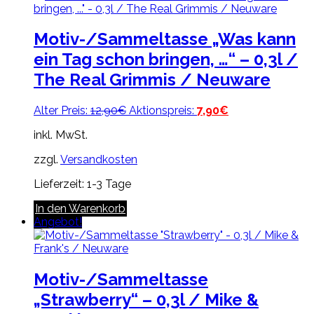
Motiv-/Sammeltasse „Was kann
ein Tag schon bringen, …“ – 0,3l /
The Real Grimmis / Neuware
Ursprünglicher
Aktueller
Alter Preis:
12,90
€
Aktionspreis:
7,90
€
Preis
Preis
inkl. MwSt.
war:
ist:
12,90€
7,90€.
zzgl.
Versandkosten
Lieferzeit:
1-3 Tage
In den Warenkorb
Angebot!
Motiv-/Sammeltasse
„Strawberry“ – 0,3l / Mike &