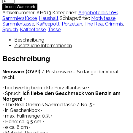
"Ich
In den Warenkorb
liebe
Artikelnummer:
KH013
Kategorien:
Angebote bis 10€
,
den
Sammlerstücke
,
Haushalt
Schlagwörter:
Motivtasse
,
Geschmack
Sammlertasse
,
Kaffeepott
,
Porzellan
,
The Real Grimmis
,
von
Spruch
,
Kaffeetasse
,
Tasse
Benzin
am
Beschreibung
Morgen!"
Zusätzliche Informationen
-
0,3l
Beschreibung
/
The
Neuware (OVP!)
/ Postenware – So lange der Vorrat
Real
reicht.
Grimmis
/
• hochwertig bedruckte Porzellantasse •
Neuware
• Spruch:
Ich liebe den Geschmack von Benzin am
Menge
Morgen!
•
• The Real Grimmis Sammeltasse / No. 5 •
• in Geschenkbox •
• max. Füllmenge: 0,3l •
• Höhe: ca. 9,5 cm •
• ø ca. 8 cm •
• Material: Porzellan •