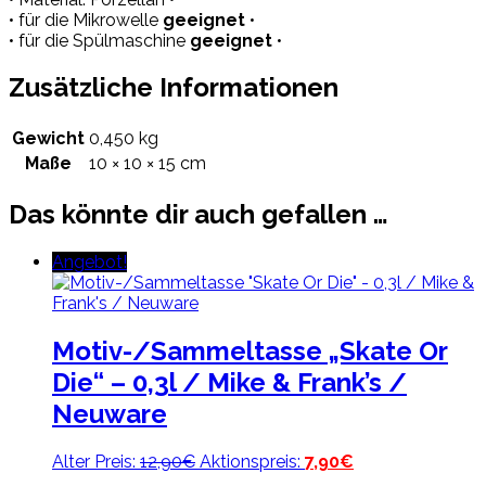
• für die Mikrowelle
geeignet
•
• für die Spülmaschine
geeignet
•
Zusätzliche Informationen
Gewicht
0,450 kg
Maße
10 × 10 × 15 cm
Das könnte dir auch gefallen …
Angebot!
Motiv-/Sammeltasse „Skate Or
Die“ – 0,3l / Mike & Frank’s /
Neuware
Ursprünglicher
Aktueller
Alter Preis:
12,90
€
Aktionspreis:
7,90
€
Preis
Preis