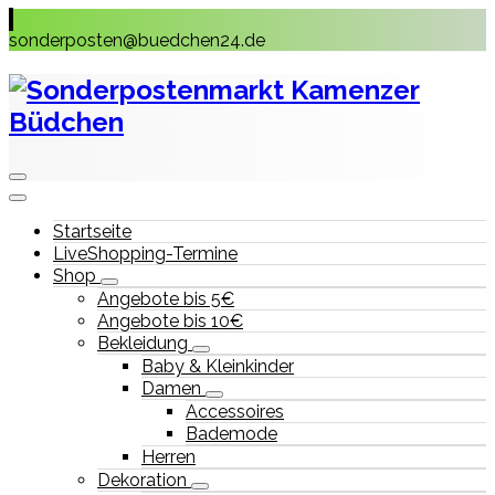
Skip
to
sonderposten@buedchen24.de
content
Startseite
LiveShopping-Termine
Shop
Angebote bis 5€
Angebote bis 10€
Bekleidung
Baby & Kleinkinder
Damen
Accessoires
Bademode
Herren
Dekoration