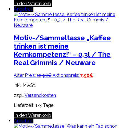
In den Warenkorb
Angebot!
Motiv-/Sammeltasse „Kaffee
trinken ist meine
Kernkompetenz!“ – 0,3l / The
Real Grimmis / Neuware
Ursprünglicher
Aktueller
Alter Preis:
12,90
€
Aktionspreis:
7,90
€
Preis
Preis
inkl. MwSt.
war:
ist:
12,90€
7,90€.
zzgl.
Versandkosten
Lieferzeit:
1-3 Tage
In den Warenkorb
Angebot!