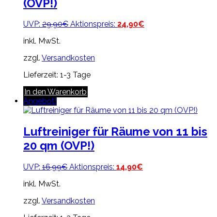
(OVP!)
Ursprünglicher
Aktueller
UVP:
29,90
€
Aktionspreis:
24,90
€
Preis
Preis
inkl. MwSt.
war:
ist:
29,90€
24,90€.
zzgl.
Versandkosten
Lieferzeit:
1-3 Tage
In den Warenkorb
Angebot!
Luftreiniger für Räume von 11 bis
20 qm (OVP!)
Ursprünglicher
Aktueller
UVP:
16,99
€
Aktionspreis:
14,90
€
Preis
Preis
inkl. MwSt.
war:
ist:
16,99€
14,90€.
zzgl.
Versandkosten