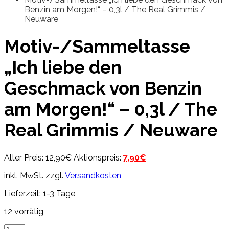
Benzin am Morgen!“ – 0,3l / The Real Grimmis /
Neuware
Motiv-/Sammeltasse
„Ich liebe den
Geschmack von Benzin
am Morgen!“ – 0,3l / The
Real Grimmis / Neuware
Ursprünglicher
Aktueller
Alter Preis:
12,90
€
Aktionspreis:
7,90
€
Preis
Preis
inkl. MwSt.
zzgl.
Versandkosten
war:
ist:
12,90€
7,90€.
Lieferzeit:
1-3 Tage
12 vorrätig
Motiv-/Sammeltasse