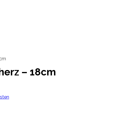
8cm
herz – 18cm
sten