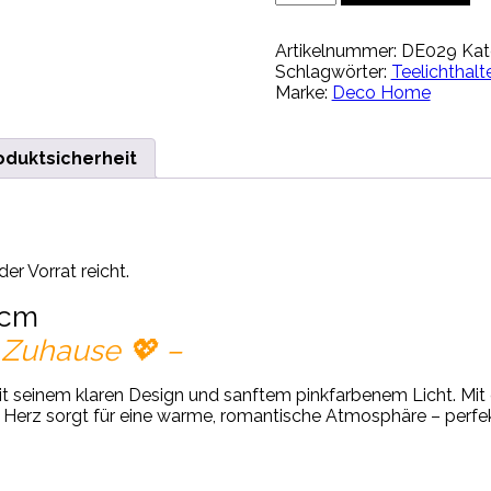
-
Dekoherz
Artikelnummer:
DE029
Kat
-
Schlagwörter:
Teelichthalte
18cm
Marke:
Deco Home
Menge
oduktsicherheit
r Vorrat reicht.
8cm
s Zuhause 💖 –
 seinem klaren Design und sanftem pinkfarbenem Licht. Mit 
 Herz sorgt für eine warme, romantische Atmosphäre – perfek