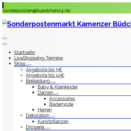
Skip
to
sonderposten@buedchen24.de
content
Startseite
LiveShopping-Termine
Shop
Angebote bis 5€
Angebote bis 10€
Bekleidung
Baby & Kleinkinder
Damen
Accessoires
Bademode
Herren
Dekoration
Kunstpflanzen
Drogerie