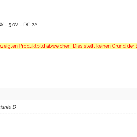
W – 5.0V – DC 2A
eigten Produktbild abweichen. Dies stellt keinen Grund der
riante D