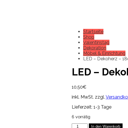
Startseite
Shop
Valentinstag
Dekoration
Möbel & Einrichtung
LED – Dekoherz – 1
LED – Deko
10,50
€
inkl. MwSt.
zzgl.
Versandko
Lieferzeit:
1-3 Tage
6 vorrätig
LED
In den Warenkorb