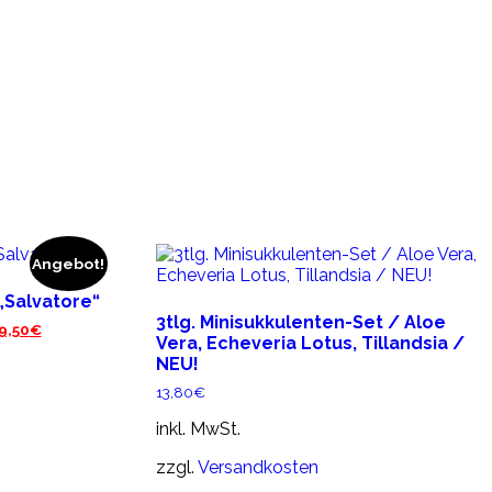
Angebot!
„Salvatore“
3tlg. Minisukkulenten-Set / Aloe
er
Aktueller
9,50
€
Vera, Echeveria Lotus, Tillandsia /
Preis
NEU!
ist:
9,50€.
13,80
€
inkl. MwSt.
zzgl.
Versandkosten