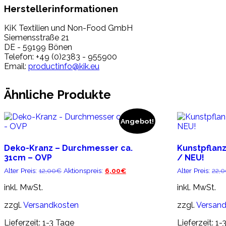
Herstellerinformationen
KiK Textilien und Non-Food GmbH
Siemensstraße 21
DE - 59199 Bönen
Telefon: +49 (0)2383 - 955900
Email:
productinfo@kik.eu
Ähnliche Produkte
Angebot!
Deko-Kranz – Durchmesser ca.
Kunstpflanz
31cm – OVP
/ NEU!
Ursprünglicher
Aktueller
Alter Preis:
12,00
€
Aktionspreis:
6,00
€
Alter Preis:
22,
Preis
Preis
war:
ist:
inkl. MwSt.
inkl. MwSt.
12,00€
6,00€.
zzgl.
Versandkosten
zzgl.
Versan
Lieferzeit:
1-3 Tage
Lieferzeit:
1-