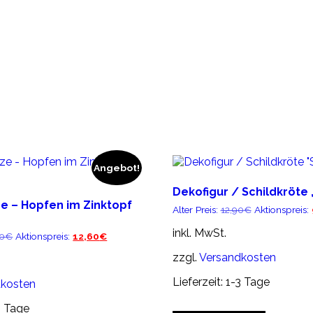
Angebot!
Dekofigur / Schildkröte 
e – Hopfen im Zinktopf
Ursprünglich
Alter Preis:
12,90
€
Aktionspreis:
Preis
war:
inkl. MwSt.
Ursprünglicher
Aktueller
00
€
Aktionspreis:
12,60
€
12,90€
Preis
Preis
zzgl.
Versandkosten
war:
ist:
22,00€
12,60€.
Lieferzeit:
1-3 Tage
dkosten
3 Tage