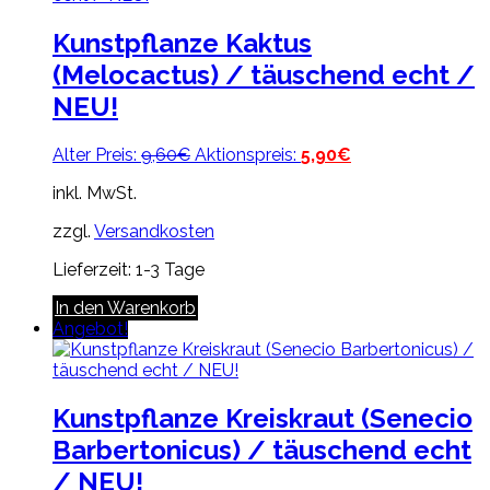
Kunstpflanze Kaktus
(Melocactus) / täuschend echt /
NEU!
Ursprünglicher
Aktueller
Alter Preis:
9,60
€
Aktionspreis:
5,90
€
Preis
Preis
inkl. MwSt.
war:
ist:
9,60€
5,90€.
zzgl.
Versandkosten
Lieferzeit:
1-3 Tage
In den Warenkorb
Angebot!
Kunstpflanze Kreiskraut (Senecio
Barbertonicus) / täuschend echt
/ NEU!