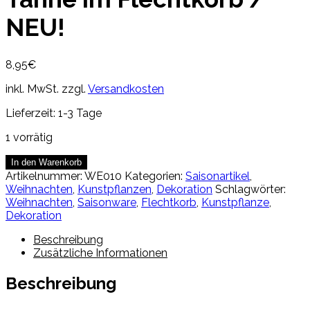
NEU!
8,95
€
inkl. MwSt.
zzgl.
Versandkosten
Lieferzeit:
1-3 Tage
1 vorrätig
Kunstpflanze
In den Warenkorb
-
Artikelnummer:
WE010
Kategorien:
Saisonartikel
,
goldene
Weihnachten
,
Kunstpflanzen
,
Dekoration
Schlagwörter:
Tanne
Weihnachten
,
Saisonware
,
Flechtkorb
,
Kunstpflanze
,
im
Dekoration
Flechtkorb
/
Beschreibung
NEU!
Zusätzliche Informationen
Menge
Beschreibung