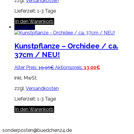
zzgl.
Versandkosten
Lieferzeit:
1-3 Tage
In den Warenkorb
Angebot!
Kunstpflanze – Orchidee / ca.
37cm / NEU!
Ursprünglicher
Aktueller
Alter Preis:
19,95
€
Aktionspreis:
13,00
€
Preis
Preis
inkl. MwSt.
war:
ist:
19,95€
13,00€.
zzgl.
Versandkosten
Lieferzeit:
1-3 Tage
In den Warenkorb
sonderposten@buedchen24.de