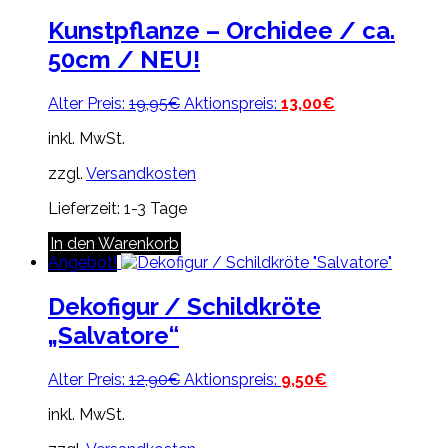
Kunstpflanze – Orchidee / ca.
50cm / NEU!
Ursprünglicher
Aktueller
Alter Preis:
19,95
€
Aktionspreis:
13,00
€
Preis
Preis
inkl. MwSt.
war:
ist:
19,95€
13,00€.
zzgl.
Versandkosten
Lieferzeit:
1-3 Tage
In den Warenkorb
Angebot!
Dekofigur / Schildkröte
„Salvatore“
Ursprünglicher
Aktueller
Alter Preis:
12,90
€
Aktionspreis:
9,50
€
Preis
Preis
inkl. MwSt.
war:
ist:
12,90€
9,50€.