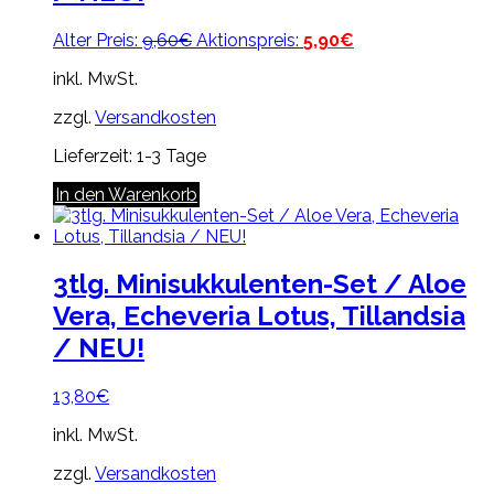
Ursprünglicher
Aktueller
Alter Preis:
9,60
€
Aktionspreis:
5,90
€
Preis
Preis
inkl. MwSt.
war:
ist:
9,60€
5,90€.
zzgl.
Versandkosten
Lieferzeit:
1-3 Tage
In den Warenkorb
3tlg. Minisukkulenten-Set / Aloe
Vera, Echeveria Lotus, Tillandsia
/ NEU!
13,80
€
inkl. MwSt.
zzgl.
Versandkosten