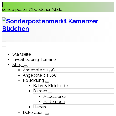
Skip
to
sonderposten@buedchen24.de
content
Startseite
LiveShopping-Termine
Shop
Angebote bis 5€
Angebote bis 10€
Bekleidung
Baby & Kleinkinder
Damen
Accessoires
Bademode
Herren
Dekoration