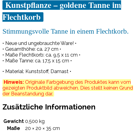
Kunstpflanze – goldene Tanne im
Flechtkorb
Stimmungsvolle Tanne in einem Flechtkorb.
• Neue und ungebrauchte Ware! •
• Gesamthöhe: ca. 27 cm •
• Maße Flechtkorb: ca. 9,5 x 11 cm •
• Maße Tanne: ca. 17,5 x 15 cm •
• Material: Kunststoff, Damast •
Hinweis:
Originale Farbgebung des Produktes kann vom
gezeigten Produktbild abweichen. Dies stellt keinen Grund
der Beanstandung dar.
Zusätzliche Informationen
Gewicht
0,500 kg
Maße
20 × 20 × 35 cm