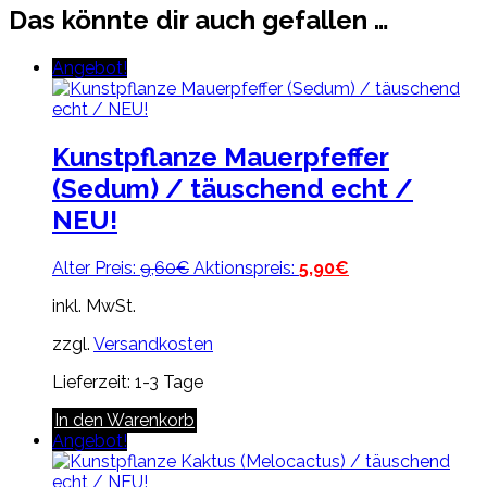
Das könnte dir auch gefallen …
Angebot!
Kunstpflanze Mauerpfeffer
(Sedum) / täuschend echt /
NEU!
Ursprünglicher
Aktueller
Alter Preis:
9,60
€
Aktionspreis:
5,90
€
Preis
Preis
inkl. MwSt.
war:
ist:
9,60€
5,90€.
zzgl.
Versandkosten
Lieferzeit:
1-3 Tage
In den Warenkorb
Angebot!