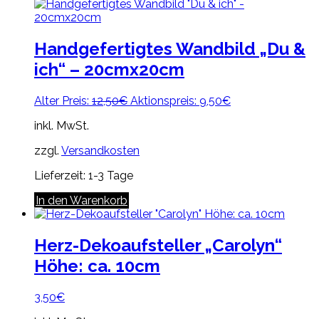
weist
mehrere
Varianten
auf.
Handgefertigtes Wandbild „Du &
Die
ich“ – 20cmx20cm
Optionen
können
auf
Ursprünglicher
Aktueller
Alter Preis:
12,50
€
Aktionspreis:
9,50
€
der
Preis
Preis
Produktseite
inkl. MwSt.
war:
ist:
gewählt
12,50€
9,50€.
zzgl.
Versandkosten
werden
Lieferzeit:
1-3 Tage
In den Warenkorb
Herz-Dekoaufsteller „Carolyn“
Höhe: ca. 10cm
3,50
€