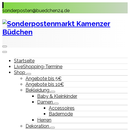
Skip
to
sonderposten@buedchen24.de
content
Startseite
LiveShopping-Termine
Shop
Angebote bis 5€
Angebote bis 10€
Bekleidung
Baby & Kleinkinder
Damen
Accessoires
Bademode
Herren
Dekoration