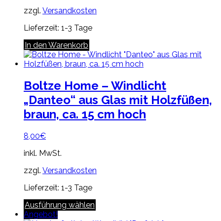
zzgl.
Versandkosten
Lieferzeit:
1-3 Tage
In den Warenkorb
Boltze Home – Windlicht
„Danteo“ aus Glas mit Holzfüßen,
braun, ca. 15 cm hoch
8,00
€
inkl. MwSt.
zzgl.
Versandkosten
Lieferzeit:
1-3 Tage
Dieses
Ausführung wählen
Produkt
Angebot!