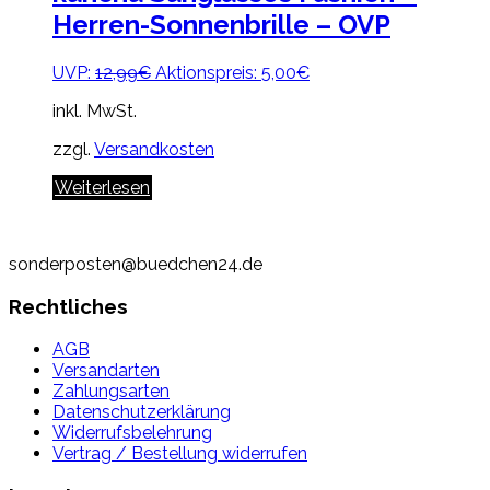
Herren-Sonnenbrille – OVP
Ursprünglicher
Aktueller
UVP:
12,99
€
Aktionspreis:
5,00
€
Preis
Preis
inkl. MwSt.
war:
ist:
12,99€
5,00€.
zzgl.
Versandkosten
Weiterlesen
sonderposten@buedchen24.de
Rechtliches
AGB
Versandarten
Zahlungsarten
Datenschutzerklärung
Widerrufsbelehrung
Vertrag / Bestellung widerrufen