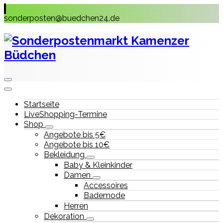
Skip
to
sonderposten@buedchen24.de
content
Startseite
LiveShopping-Termine
Shop
Angebote bis 5€
Angebote bis 10€
Bekleidung
Baby & Kleinkinder
Damen
Accessoires
Bademode
Herren
Dekoration