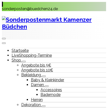
Skip
to
sonderposten@buedchen24.de
content
Startseite
LiveShopping-Termine
Shop
Angebote bis 5€
Angebote bis 10€
Bekleidung
Baby & Kleinkinder
Damen
Accessoires
Bademode
Herren
Dekoration