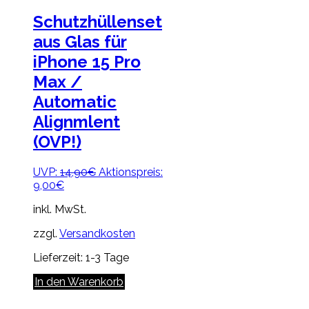
Schutzhüllenset
aus Glas für
iPhone 15 Pro
Max /
Automatic
Alignmlent
(OVP!)
Ursprünglicher
UVP:
14,90
€
Aktionspreis:
Aktueller
Preis
9,00
€
Preis
war:
inkl. MwSt.
ist:
14,90€
9,00€.
zzgl.
Versandkosten
Lieferzeit:
1-3 Tage
In den Warenkorb