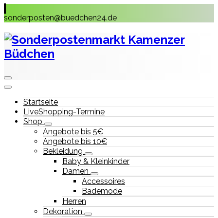
Skip
to
sonderposten@buedchen24.de
content
Startseite
LiveShopping-Termine
Shop
Angebote bis 5€
Angebote bis 10€
Bekleidung
Baby & Kleinkinder
Damen
Accessoires
Bademode
Herren
Dekoration