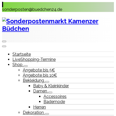
Skip
to
sonderposten@buedchen24.de
content
Startseite
LiveShopping-Termine
Shop
Angebote bis 5€
Angebote bis 10€
Bekleidung
Baby & Kleinkinder
Damen
Accessoires
Bademode
Herren
Dekoration