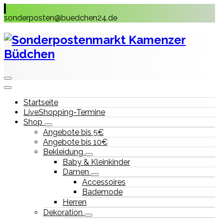
Skip
to
sonderposten@buedchen24.de
content
Startseite
LiveShopping-Termine
Shop
Angebote bis 5€
Angebote bis 10€
Bekleidung
Baby & Kleinkinder
Damen
Accessoires
Bademode
Herren
Dekoration