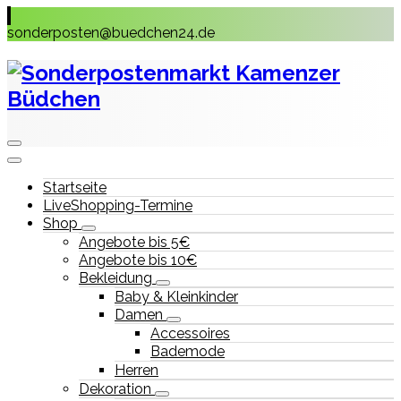
Skip
to
sonderposten@buedchen24.de
content
Startseite
LiveShopping-Termine
Shop
Angebote bis 5€
Angebote bis 10€
Bekleidung
Baby & Kleinkinder
Damen
Accessoires
Bademode
Herren
Dekoration