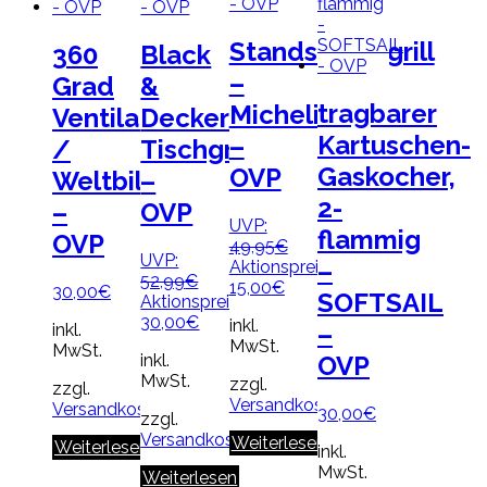
Standsäulengrill
360
Black
–
Grad
&
tragbarer
Michelino
Ventilator
Decker
Kartuschen-
–
/
Tischgrill
Gaskocher,
OVP
Weltbild
–
2-
–
OVP
UVP:
flammig
OVP
Ursprünglicher
49,95
€
UVP:
Preis
–
Aktionspreis:
Ursprünglicher
52,99
€
Aktueller
war:
15,00
€
30,00
€
SOFTSAIL
Preis
Aktionspreis:
Preis
49,95€
war:
Aktueller
30,00
€
inkl.
ist:
–
inkl.
52,99€
Preis
MwSt.
15,00€.
MwSt.
inkl.
OVP
ist:
MwSt.
30,00€.
zzgl.
zzgl.
Versandkosten
Versandkosten
30,00
€
zzgl.
Versandkosten
Weiterlesen
Weiterlesen
inkl.
MwSt.
Weiterlesen