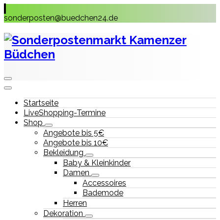
Skip
to
sonderposten@buedchen24.de
content
Startseite
LiveShopping-Termine
Shop
Angebote bis 5€
Angebote bis 10€
Bekleidung
Baby & Kleinkinder
Damen
Accessoires
Bademode
Herren
Dekoration