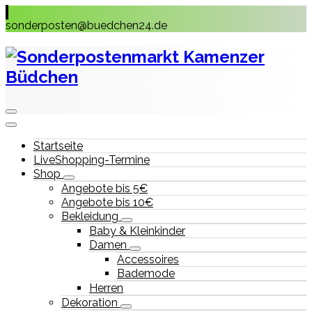
Skip
to
sonderposten@buedchen24.de
content
Startseite
LiveShopping-Termine
Shop
Angebote bis 5€
Angebote bis 10€
Bekleidung
Baby & Kleinkinder
Damen
Accessoires
Bademode
Herren
Dekoration