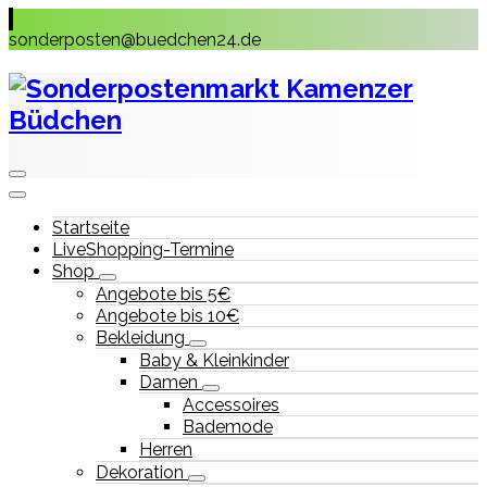
Skip
to
sonderposten@buedchen24.de
content
Startseite
LiveShopping-Termine
Shop
Angebote bis 5€
Angebote bis 10€
Bekleidung
Baby & Kleinkinder
Damen
Accessoires
Bademode
Herren
Dekoration