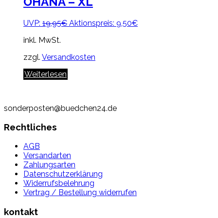
OHANA – XL
Ursprünglicher
Aktueller
UVP:
19,95
€
Aktionspreis:
9,50
€
Preis
Preis
inkl. MwSt.
war:
ist:
19,95€
9,50€.
zzgl.
Versandkosten
Weiterlesen
sonderposten@buedchen24.de
Rechtliches
AGB
Versandarten
Zahlungsarten
Datenschutzerklärung
Widerrufsbelehrung
Vertrag / Bestellung widerrufen
kontakt