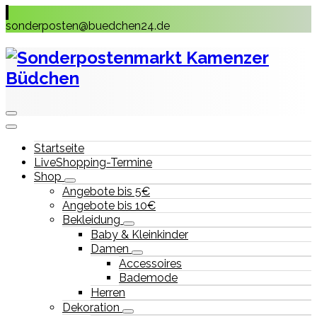
Skip
to
sonderposten@buedchen24.de
content
Startseite
LiveShopping-Termine
Shop
Angebote bis 5€
Angebote bis 10€
Bekleidung
Baby & Kleinkinder
Damen
Accessoires
Bademode
Herren
Dekoration