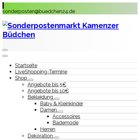
Skip
to
sonderposten@buedchen24.de
content
Startseite
LiveShopping-Termine
Shop
Angebote bis 5€
Angebote bis 10€
Bekleidung
Baby & Kleinkinder
Damen
Accessoires
Bademode
Herren
Dekoration